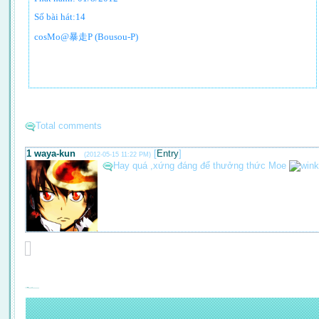
Số bài hát:
14
cosMo@暴走P (Bousou-P)
Total comments
1
waya-kun
[
Entry
]
(2012-05-15 11:22 PM)
Hay quá ,xứng đáng để thưởng thức Moe