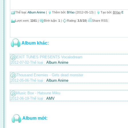
Thể loại
:
Album Anime
|
Thêm bởi
:
BiYao
(2012-05-13) |
Tạo bởi
:
BiYao
E
Lượt xem
:
1161
|
Bình luận
:
1
|
Rating
:
3.5
/
10
|
Share RSS:
Album khác:
EXIT TUNES PRESENTS Vocalodream
2012-07-02-Thể loại :
Album Anime
Thousand Enemies - Girls dead monster
2012-05-06-Thể loại :
Album Anime
Music Box - Hatsune Miku
2012-06-19-Thể loại :
AMV
Album mới: