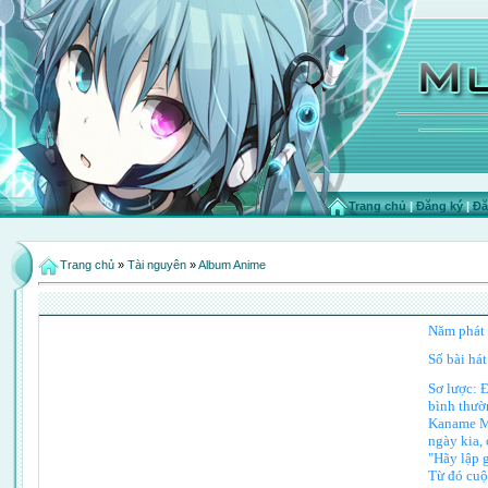
Trang chủ
|
Đăng ký
|
Đă
Trang chủ
»
Tài nguyên
»
Album Anime
Năm phát 
Số bài hát
Sơ lược: Đ
bình thườ
Kaname Ma
ngày kia, 
"Hãy lập g
Từ đó cuộ