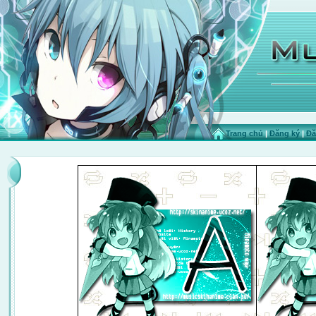
Trang chủ
|
Đăng ký
|
Đă